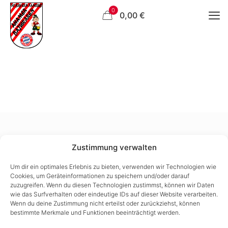
0
0,00 €
Zustimmung verwalten
Haben Sie Ihr Passwort vergessen? Bitte geben Sie Ihren
Benutzernamen oder Ihre E-Mail-Adresse ein. Sie erhalten
Um dir ein optimales Erlebnis zu bieten, verwenden wir Technologien wie
einen Link per E-Mail, womit Sie sich ein neues Passwort
Cookies, um Geräteinformationen zu speichern und/oder darauf
erstellen können.
zuzugreifen. Wenn du diesen Technologien zustimmst, können wir Daten
wie das Surfverhalten oder eindeutige IDs auf dieser Website verarbeiten.
Erforderlich
Benutzername oder E-Mail-Adresse
*
Wenn du deine Zustimmung nicht erteilst oder zurückziehst, können
bestimmte Merkmale und Funktionen beeinträchtigt werden.